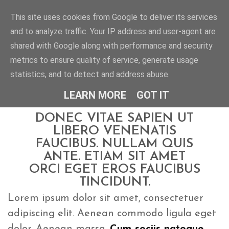
This site uses cookies from Google to deliver its services
and to analyze traffic. Your IP address and user-agent are
KANCELARIA ADWOKACKA
ALEKSANDRA SIKORA-BENEŚ
shared with Google along with performance and security
metrics to ensure quality of service, generate usage
statistics, and to detect and address abuse.
LEARN MORE
GOT IT
18.02.2016
DONEC VITAE SAPIEN UT
LIBERO VENENATIS
FAUCIBUS. NULLAM QUIS
ANTE. ETIAM SIT AMET
ORCI EGET EROS FAUCIBUS
TINCIDUNT.
Lorem ipsum dolor sit amet, consectetuer
adipiscing elit. Aenean commodo ligula eget
dolor. Aenean massa.
Cum sociis natoque